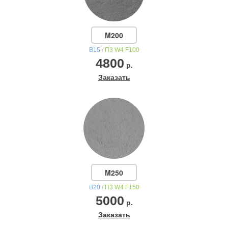
M200
В15
/
П3 W4 F100
4800
р.
Заказать
M250
В20
/
П3 W4 F150
5000
р.
Заказать