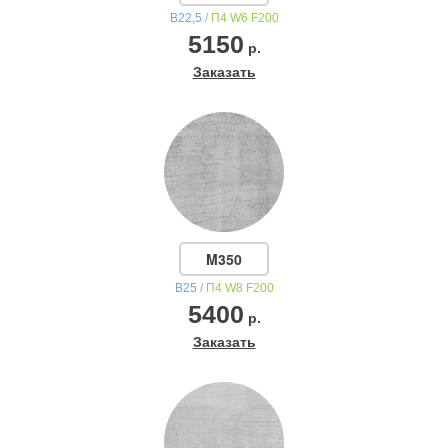
В22,5
/
П4 W6 F200
5150
р.
Заказать
M350
В25
/
П4 W8 F200
5400
р.
Заказать