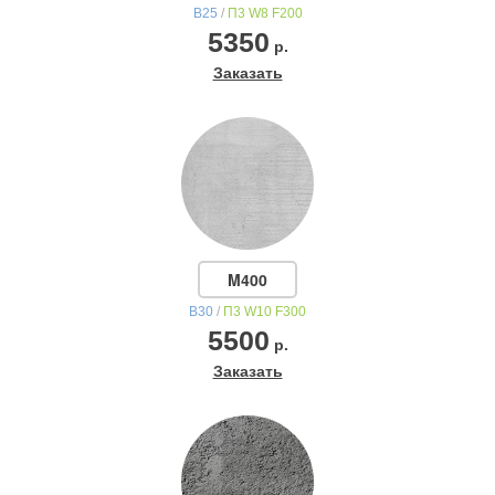
В25
/
П3 W8 F200
5350
р.
Заказать
M400
В30
/
П3 W10 F300
5500
р.
Заказать