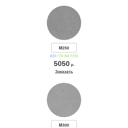
M250
В20
/
П4 W4 F150
5050
р.
Заказать
M300