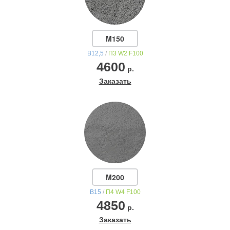
M150
В12,5
/
П3 W2 F100
4600
р.
Заказать
M200
В15
/
П4 W4 F100
4850
р.
Заказать