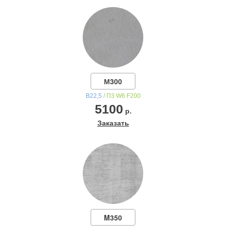
М300
В22,5
/
П3 W6 F200
5100
р.
Заказать
M350