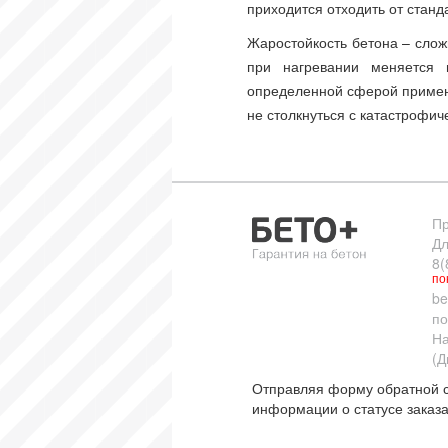
приходится отходить от станд
Жаростойкость бетона – слож
при нагревании меняется
определенной сферой примене
не столкнуться с катастрофи
Пр
Дл
8(
по
be
по
На
(Д
Отправляя форму обратной с
информации о статусе заказа