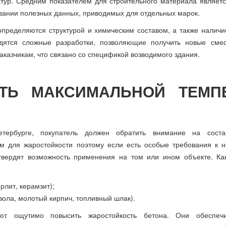
атур. Средним показателем для строительного материала являетс
вании полезных данных, приводимых для отдельных марок.
определяются структурой и химическим составом, а также налич
дятся сложные разработки, позволяющие получить новые смес
казчикам, что связано со спецификой возводимого здания.
ТЬ МАКСИМАЛЬНОЙ ТЕМП
тербурге, покупатель должен обратить внимание на соста
 для жаростойкости поэтому если есть особые требования к н
твердят возможность применения на том или ином объекте. Ка
рлит, керамзит);
ола, молотый кирпич, топливный шлак).
ют ощутимо повысить жаростойкость бетона. Они обеспеч