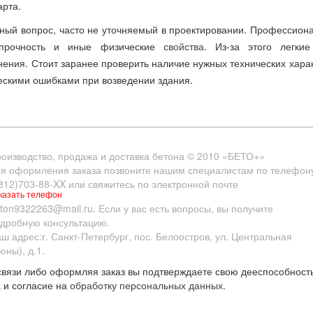
арта.
ный вопрос, часто не уточняемый в проектировании. Профессиона
 прочность и иные физические
свойства
. Из-за этого легки
ния. Стоит заранее проверить наличие нужных технических харак
ческими ошибками при возведении здания.
оизводство, продажа и доставка бетона
© 2010
«БЕТО+»
я оформления заказа позвоните нашим специалистам по телефон
812)703-88-XX
или свяжитесь по электронной почте
казать телефон
ton9322263@mail.ru
. Если у вас есть вопросы, вы получите
дробную консультацию.
ш адрес:
г. Санкт-Петербург
,
пос. Белоостров
,
ул. Центральная
юны), д.1.
вязи либо оформляя заказ вы подтверждаете свою дееспособность
 и согласие на
обработку персональных данных
.