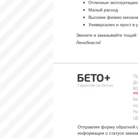
Отличные эксплуатацио
Малый расход
Высокие физико-механи
Универсален и прост в у
Звоните и заказывайте тощий
Ленобласти!
Пр
Дл
8(
по
be
по
На
(Д
Отправляя форму обратной с
информации о статусе заказа