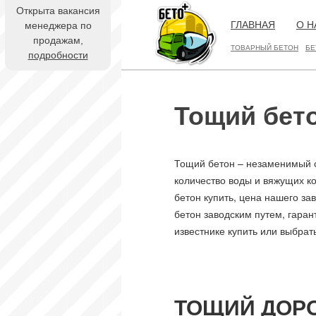
Открыта вакансия
ГЛАВНАЯ
О Н
менеджера по
продажам,
ТОВАРНЫЙ БЕТОН
БЕ
подробности
Тощий бето
Тощий бетон – незаменимый с
количество воды и вяжущих к
бетон купить, цена нашего з
бетон заводским путем, гаран
известнике купить или выбрат
ТОЩИЙ ДОР