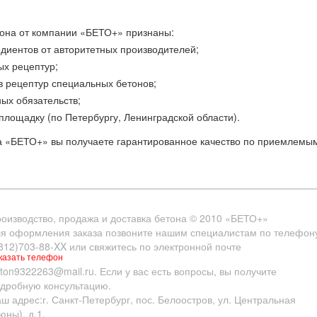
она от компании «БЕТО+» признаны:
едиентов от авторитетных производителей;
ых рецептур;
в рецептур специальных бетонов;
ых обязательств;
площадку (по Петербургу, Ленинградской области).
а «БЕТО+» вы получаете гарантированное качество по приемлемы
оизводство, продажа и доставка бетона
© 2010
«БЕТО+»
я оформления заказа позвоните нашим специалистам по телефон
812)703-88-XX
или свяжитесь по электронной почте
казать телефон
ton9322263@mail.ru
. Если у вас есть вопросы, вы получите
дробную консультацию.
ш адрес:
г. Санкт-Петербург
,
пос. Белоостров
,
ул. Центральная
юны), д.1.