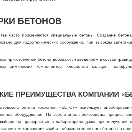
РКИ БЕТОНОВ
тве часто применяются специальные бетоны. Создание бетона 
бовано для гидротехнических сооружений, при высоком залегании
ном приготовлении бетона добиваются введением в состав традиц
ных химических компонентов: хлористого кальция, полифунк
КИЕ ПРЕИМУЩЕСТВА КОМПАНИИ «Б
заводского бетона компания «БЕТО+» использует апробированн
менное оборудование. На всех этапах производства процесс к
выборочно проверяются в лабораториях даже при получении о
ытания механических свойств образцов конечного бетона на прочн