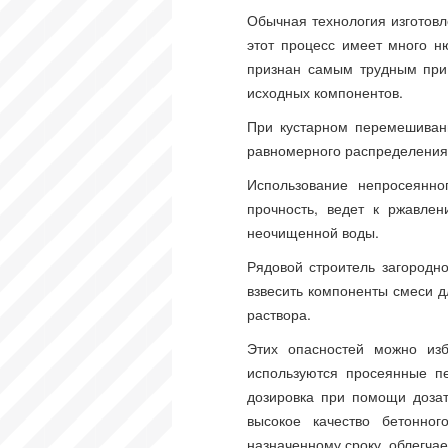
Обычная технология изготовл
этот процесс имеет много н
признан самым трудным при 
исходных компонентов.
При кустарном перемешивани
равномерного распределения 
Использование непросеянно
прочность, ведет к ржавле
неочищенной воды.
Рядовой строитель загородн
взвесить компоненты смеси д
раствора.
Этих опасностей можно изб
используются просеянные п
дозировка при помощи доза
высокое качество бетонног
назначенному сроку, облегчае