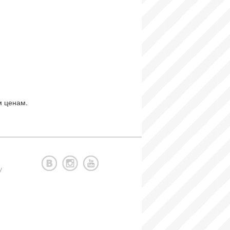
м ценам.
у