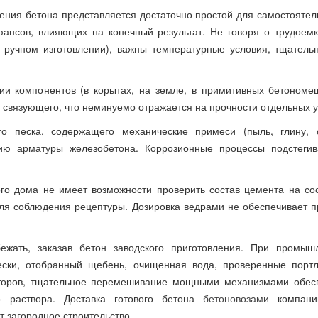
ения бетона представляется достаточно простой для самостоятел
юансов, влияющих на конечный результат. Не говоря о трудоемк
ручном изготовлении), важны температурные условия, тщатель
и компонентов (в корытах, на земле, в примитивных бетономе
связующего, что неминуемо отражается на прочности отдельных у
го песка, содержащего механические примеси (пыль, глину, 
нию арматуры железобетона. Коррозионные процессы подстеги
ого дома не имеет возможности проверить состав цемента на соо
ля соблюдения рецептуры. Дозировка ведрами не обеспечивает п
ежать, заказав бетон заводского приготовления. При промыш
ески, отобранный щебень, очищенная вода, проверенные портл
торов, тщательное перемешивание мощными механизмами обесп
о раствора. Доставка готового бетона
бетоновозами
компани
т загородное строительство.