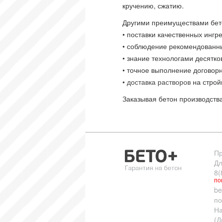
кручению, сжатию.
Другими преимуществами бет
• поставки качественных ингр
• соблюдение рекомендованн
• знание технологами десятко
• точное выполнение договорн
•
доставка растворов
на строй
Заказывая бетон производств
Пр
Дл
8(
по
be
по
На
(Д